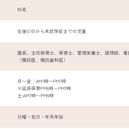
85名
生後57日から未就学前までの児童
園長、主任保育士、保育士、管理栄養士、調理師、看
（嘱託医、嘱託歯科医）
月〜金：AM7時〜PM7時
※延長保育PM6時～PM7時
土:AM7時〜PM6時
日曜・祝日・年末年始