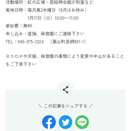
活動場所：虹の広場・長絵柄会館2F和室など
葉山にこにこ保育園 INSTAGRAM
実地日時：毎月第3木曜日（8月はお休み）
1月17日（火）10:00〜11:00
プライバシーポリシー
参加費：無料
申し込み：直接、保育園にご連絡下さい
TEL：046-875-2324 （葉山町長柄991-1）
大竹カメラマン
在園者の方へ
写真館
電話
アクセス
※コロナや天候、保育園の事情により変更や中止があること
をご了承下さい
＼ この記事をシェアする ／