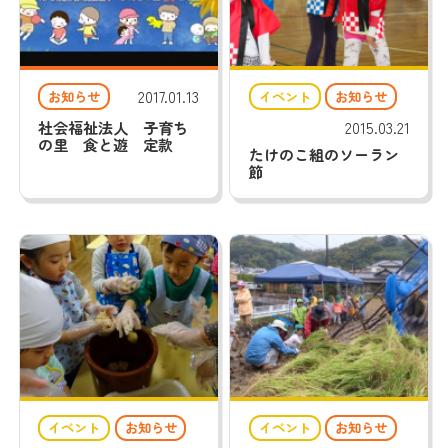
入園案内
園の取り組み
2017.01.13
お知らせ
イベント
お知らせ
社会福祉法人 子育ち
2015.03.21
の里 食と遊 定款
たけのこ組のソーラン
法人概要
お知らせ
節
採用情報
お問い合わせ
イベント
お知らせ
イベント
お知らせ